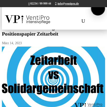
02234 / 99 999 44
info@ventipro.de
Tel.
02234 / 99 999 44.
Mail:
kontakt@ventipro.de
Deutsche Krankenhausgesellschaft
Positionspapier Zeitarbeit
März 14, 2023