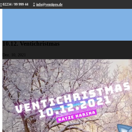
02234 / 99 999 44
info@ventipro.de
10.12. Ventichristmas
Dez. 10, 2021