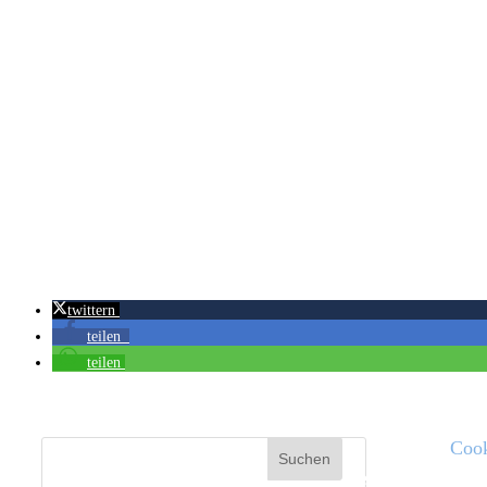
twittern
teilen
teilen
Cook
Rechtliches