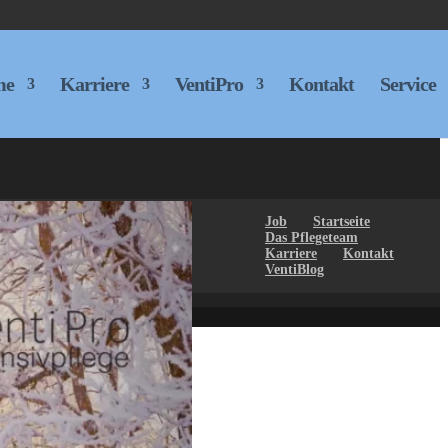
me
Karriere
VentiPro
Kontakt
Service
Job
Startseite
Das Pflegeteam
Karriere
Kontakt
VentiBlog