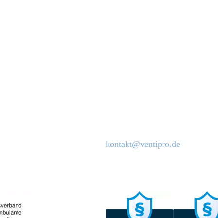
VentiPro GmbH
Augustinusstr. 9c
50226 Frechen
Zentrale:
T: 02234 / 99 999 44
F: 02234 / 99 999 49
Bewerber:
02234 / 99 999 45
kontakt@ventipro.de