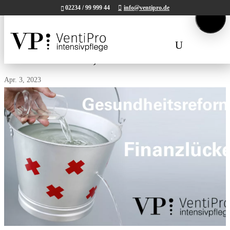
02234 / 99 999 44
info@ventipro.de
Tel.
02234 / 99 999 44.
Mail:
kontakt@ventipro.de
Gesundheitsreform, Finanzlücke
Apr. 3, 2023