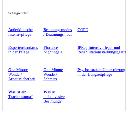
Schlagwörter
A
ußerklinische
B
eatmungsmodus
C
OPD
Intensivpflege
/ Beatmungsmodi
E
xpertenstandards
F
lorence
I
PReg Intensivpflege- und
in der Pflege
Nightingale
Rehabilitationsstärkungsgesetz
O
ne Minute
O
ne Minute
P
sycho-soziale Unterstützung
Wonder/
Wonder/
in der Langzeitpflege
Arbeitssicherheit
Schmerz
W
as ist ein
W
as ist
Tracheostoma?
nichtinvasive
Beatmung?