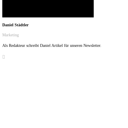
G
e
h
a
l
t
Daniel Städtler
s
r
Marketing
e
c
Als Redakteur schreibt Daniel Artikel für unseren Newsletter.
h
n
e
r