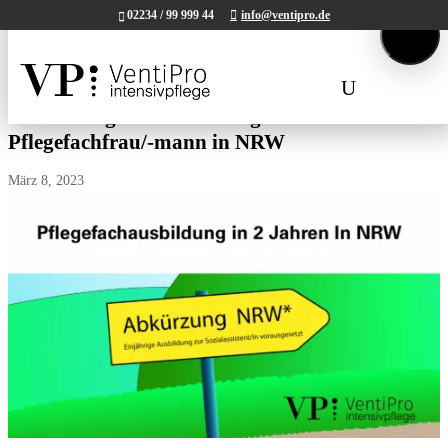
02234 / 99 999 44
info@ventipro.de
Tel.
02234 / 99 999 44.
Mail:
kontakt@ventipro.de
Verkürzung der Ausbildung zur
Pflegefachfrau/-mann in NRW
März 8, 2023