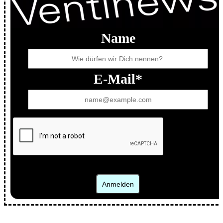
Name
E-Mail*
Home
Karriere
Anmelden
VentiPro
Kontakt