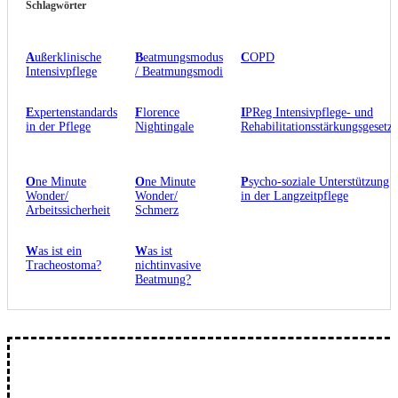
Schlagwörter
A
ußerklinische
B
eatmungsmodus
C
OPD
Intensivpflege
/ Beatmungsmodi
E
xpertenstandards
F
lorence
I
PReg Intensivpflege- und
in der Pflege
Nightingale
Rehabilitationsstärkungsgesetz
O
ne Minute
O
ne Minute
P
sycho-soziale Unterstützung
Wonder/
Wonder/
in der Langzeitpflege
Arbeitssicherheit
Schmerz
W
as ist ein
W
as ist
Tracheostoma?
nichtinvasive
Beatmung?
A
bonniere unseren
ew